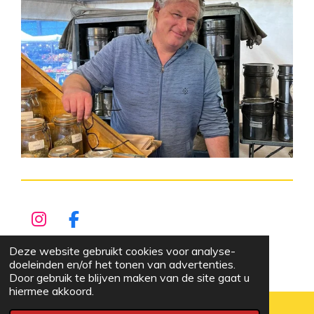
I
F
n
a
© 2022 - 2026 de Kruidenkraam
Deze website gebruikt cookies voor analyse-
s
c
Powered by
JouwWeb
doeleinden en/of het tonen van advertenties.
t
e
Door gebruik te blijven maken van de site gaat u
hiermee akkoord.
a
b
g
o