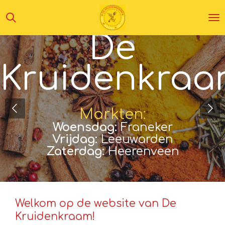
Ga
direct
De
naar
de
hoofdinhoud
Kruidenkra
Markten:
Woensdag:
Franeker
Vrijdag:
Leeuwarden
Zaterdag:
Heerenveen
Welkom op de website van De
Kruidenkraam!