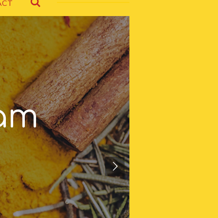
ACT
am