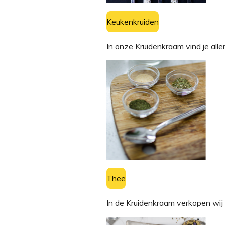
Keukenkruiden
In onze Kruidenkraam vind je all
Thee
In de Kruidenkraam verkopen wij 