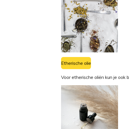
Etherische olie
Voor etherische oliën kun je ook b