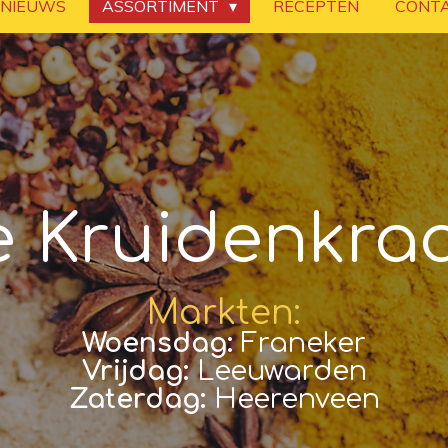
NIEUWS
ASSORTIMENT
RECEPTEN
CONT
e Kruidenkra
Markten:
Woensdag:
Franeker
Vrijdag:
Leeuwarden
Zaterdag:
Heerenveen