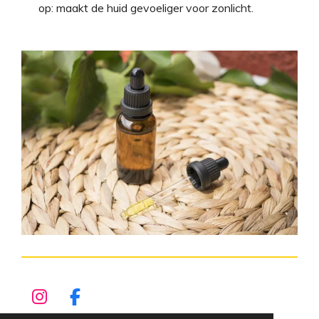
op: maakt de huid gevoeliger voor zonlicht.
I
F