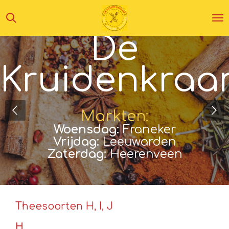
Ga
direct
De
naar
de
hoofdinhoud
Kruidenkra
Markten:
Woensdag:
Franeker
Vrijdag:
Leeuwarden
Zaterdag:
Heerenveen
Theesoorten H, I, J
H